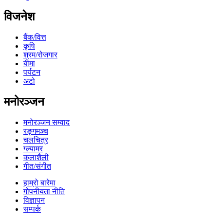
विजनेश
बैंक/वित्त
कृषि
श्रम/रोजगार
बीमा
पर्यटन
अटो
मनोरञ्जन
मनोरञ्जन सम्वाद
रङ्गमञ्च
चलचित्र
ग्ल्यामर
कलाशैली
गीत/संगीत
हाम्रो बारेमा
गोपनीयता नीति
विज्ञापन
सम्पर्क