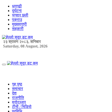
Skip
धनगढी
to
दुर्घटना
content
भन्सार छली
पक्राउ
मुख्यमन्त्री
सहकारी
२३ श्रावण २०८३, शनिबार
Saturday, 08 August, 2026
Primary
Menu
गृह पृष्ठ
समाचार
देश
राजनीति
मनोरञ्जन
टीभी / भिडियो
प्रविधि