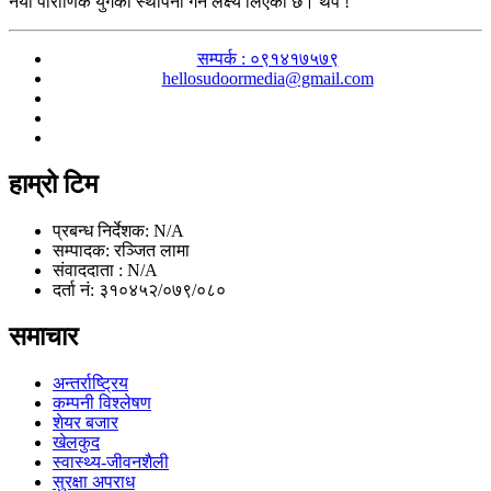
नयाँ पौराणिक युगको स्थापना गर्ने लक्ष्य लिएको छ। थप !
सम्पर्क : ०९१४१७५७९
hellosudoormedia@gmail.com
हाम्रो टिम
प्रबन्ध निर्देशक: N/A
सम्पादक: रञ्जित लामा
संवाददाता : N/A
दर्ता नं: ३१०४५२/०७९/०८०
समाचार
अन्तर्राष्ट्रिय
कम्पनी विश्लेषण
शेयर बजार
खेलकुद
स्वास्थ्य-जीवनशैली
सुरक्षा अपराध