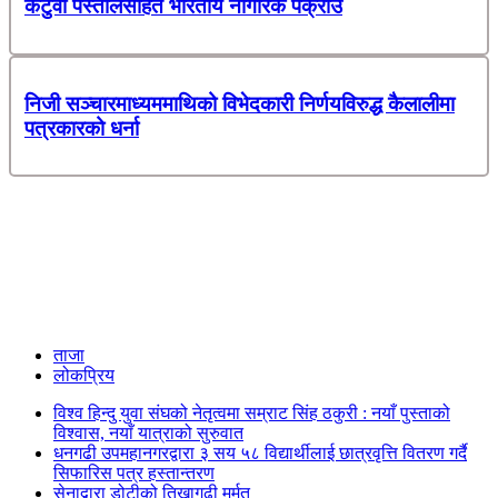
कटुवा पेस्तोलसहित भारतीय नागरिक पक्राउ
निजी सञ्चारमाध्यममाथिको विभेदकारी निर्णयविरुद्ध कैलालीमा
पत्रकारको धर्ना
ताजा
लोकप्रिय
विश्व हिन्दु युवा संघको नेतृत्वमा सम्राट सिंह ठकुरी : नयाँ पुस्ताको
विश्वास, नयाँ यात्राको सुरुवात
धनगढी उपमहानगरद्वारा ३ सय ५८ विद्यार्थीलाई छात्रवृत्ति वितरण गर्दै
सिफारिस पत्र हस्तान्तरण
सेनाद्वारा डोटीको तिखागढी मर्मत