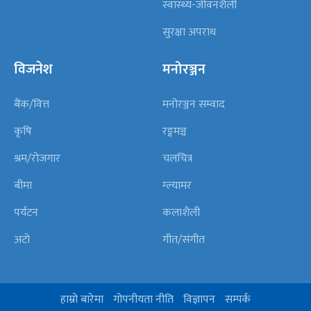
स्वास्थ्य-जीवनशैली
सुरक्षा अपराध
विजनेश
मनोरञ्जन
बैंक/वित्त
मनोरञ्जन सम्वाद
कृषि
रङ्गमञ्च
श्रम/रोजगार
चलचित्र
बीमा
ग्ल्यामर
पर्यटन
कलाशैली
अटो
गीत/संगीत
हाम्रो बारेमा
गोपनीयता नीति
विज्ञापन
सम्पर्क