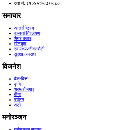
दर्ता नं: ३१०४५२/०७९/०८०
समाचार
अन्तर्राष्ट्रिय
कम्पनी विश्लेषण
शेयर बजार
खेलकुद
स्वास्थ्य-जीवनशैली
सुरक्षा अपराध
विजनेश
बैंक/वित्त
कृषि
श्रम/रोजगार
बीमा
पर्यटन
अटो
मनोरञ्जन
मनोरञ्जन सम्वाद