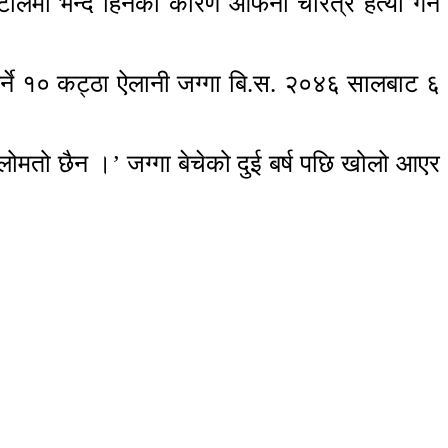
ोलमा भन्दै हिनेका कारण आफनो चरित्र हत्या गर्ने
र्ने १० कट्ठा ऐलानी जग्गा बि.स. २०४६ सालबाट ६
लोमतो छैन ।’ जग्गा बेचेको दुई बर्ष पछि खोलो आएर