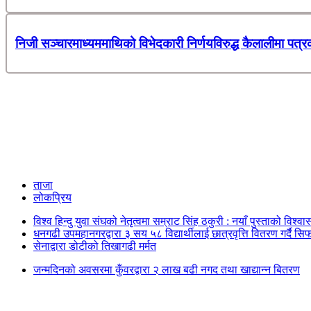
निजी सञ्चारमाध्यममाथिको विभेदकारी निर्णयविरुद्ध कैलालीमा पत्र
ताजा
लोकप्रिय
विश्व हिन्दु युवा संघको नेतृत्वमा सम्राट सिंह ठकुरी : नयाँ पुस्ताको विश्व
धनगढी उपमहानगरद्वारा ३ सय ५८ विद्यार्थीलाई छात्रवृत्ति वितरण गर्दै सि
सेनाद्वारा डोटीको तिखागढी मर्मत
जन्मदिनको अवसरमा कुँवरद्वारा २ लाख बढी नगद तथा खाद्यान्न बितरण