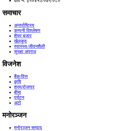
दर्ता नं: ३१०४५२/०७९/०८०
समाचार
अन्तर्राष्ट्रिय
कम्पनी विश्लेषण
शेयर बजार
खेलकुद
स्वास्थ्य-जीवनशैली
सुरक्षा अपराध
विजनेश
बैंक/वित्त
कृषि
श्रम/रोजगार
बीमा
पर्यटन
अटो
मनोरञ्जन
मनोरञ्जन सम्वाद