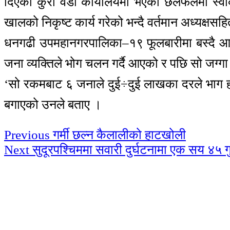
दिएको कुरा वडा कार्यालयमा भएको छलफलमा स्वीकार
खालको निकृष्ट कार्य गरेको भन्दै वर्तमान अध्यक्षस
धनगढी उपमहानगरपालिका–१९ फूलबारीमा बस्दै आएका
जना व्यक्तिले भोग चलन गर्दै आएको र पछि सो जग्ग
‘सो रकमबाट ६ जनाले दुई÷दुई लाखका दरले भाग हाले
बगाएको उनले बताए ।
Continue
Previous
गर्मी छल्न कैलालीको हाटखोली
Next
सुदूरपश्चिममा सवारी दुर्घटनामा एक सय ४५ ग
Reading