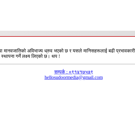
या मानवजातिको अविभाज्य ध्रुव भएको छ र यसले मानिसहरूलाई बढी प्रभावकारी तरि
स्थापना गर्ने लक्ष्य लिएको छ। थप !
सम्पर्क : ०९१४१७५७९
hellosudoormedia@gmail.com