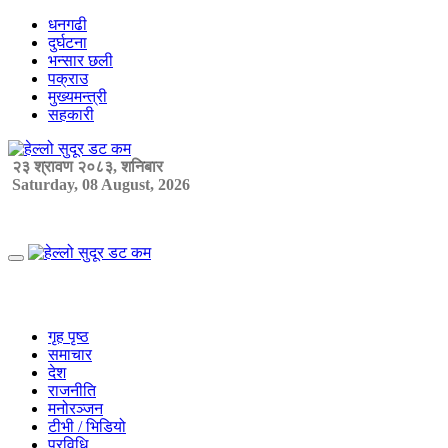
Skip
धनगढी
to
दुर्घटना
content
भन्सार छली
पक्राउ
मुख्यमन्त्री
सहकारी
२३ श्रावण २०८३, शनिबार
Saturday, 08 August, 2026
Primary
Menu
गृह पृष्ठ
समाचार
देश
राजनीति
मनोरञ्जन
टीभी / भिडियो
प्रविधि