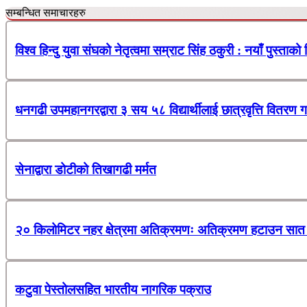
सम्बन्धित समाचारहरु
विश्व हिन्दु युवा संघको नेतृत्वमा सम्राट सिंह ठकुरी : नयाँ पुस्ताको
धनगढी उपमहानगरद्वारा ३ सय ५८ विद्यार्थीलाई छात्रवृत्ति वितरण ग
सेनाद्वारा डोटीको तिखागढी मर्मत
२० किलोमिटर नहर क्षेत्रमा अतिक्रमणः अतिक्रमण हटाउन सात 
कटुवा पेस्तोलसहित भारतीय नागरिक पक्राउ