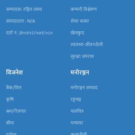
सम्पादक: रञ्जित लामा
कम्पनी विश्लेषण
संवाददाता : N/A
शेयर बजार
दर्ता नं: ३१०४५२/०७९/०८०
खेलकुद
स्वास्थ्य-जीवनशैली
सुरक्षा अपराध
विजनेश
मनोरञ्जन
बैंक/वित्त
मनोरञ्जन सम्वाद
कृषि
रङ्गमञ्च
श्रम/रोजगार
चलचित्र
बीमा
ग्ल्यामर
पर्यटन
कलाशैली