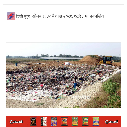
सोमबार, ३१ बैशाख २०८१, १८:५३ मा प्रकाशित
हेल्लो सुदुर