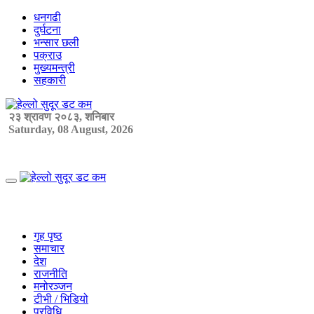
Skip
धनगढी
to
दुर्घटना
content
भन्सार छली
पक्राउ
मुख्यमन्त्री
सहकारी
२३ श्रावण २०८३, शनिबार
Saturday, 08 August, 2026
Primary
Menu
गृह पृष्ठ
समाचार
देश
राजनीति
मनोरञ्जन
टीभी / भिडियो
प्रविधि