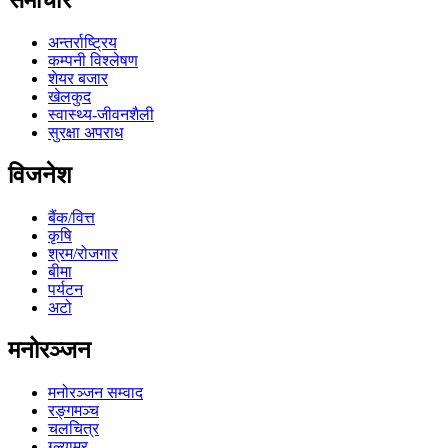
समाचार
अन्तर्राष्ट्रिय
कम्पनी विश्लेषण
शेयर बजार
खेलकुद
स्वास्थ्य-जीवनशैली
सुरक्षा अपराध
विजनेश
बैंक/वित्त
कृषि
श्रम/रोजगार
बीमा
पर्यटन
अटो
मनोरञ्जन
मनोरञ्जन सम्वाद
रङ्गमञ्च
चलचित्र
ग्ल्यामर