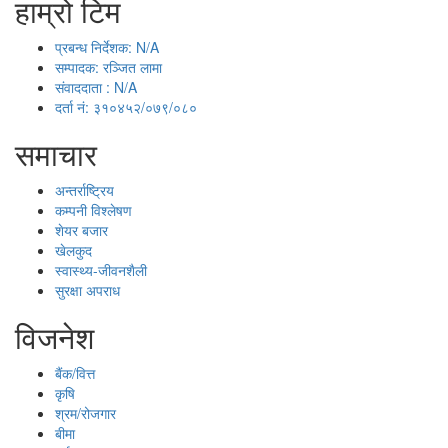
हाम्रो टिम
प्रबन्ध निर्देशक: N/A
सम्पादक: रञ्जित लामा
संवाददाता : N/A
दर्ता नं: ३१०४५२/०७९/०८०
समाचार
अन्तर्राष्ट्रिय
कम्पनी विश्लेषण
शेयर बजार
खेलकुद
स्वास्थ्य-जीवनशैली
सुरक्षा अपराध
विजनेश
बैंक/वित्त
कृषि
श्रम/रोजगार
बीमा