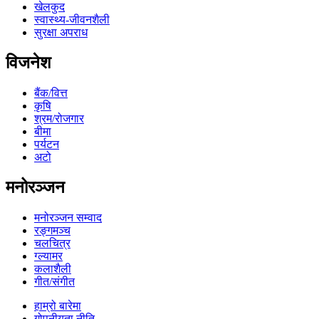
खेलकुद
स्वास्थ्य-जीवनशैली
सुरक्षा अपराध
विजनेश
बैंक/वित्त
कृषि
श्रम/रोजगार
बीमा
पर्यटन
अटो
मनोरञ्जन
मनोरञ्जन सम्वाद
रङ्गमञ्च
चलचित्र
ग्ल्यामर
कलाशैली
गीत/संगीत
हाम्रो बारेमा
गोपनीयता नीति