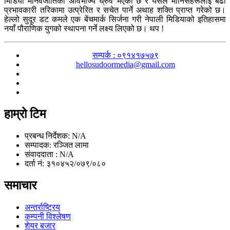
मिडिया मानवजातिको अविभाज्य ध्रुव भएको छ र यसले मानिसहरूलाई बढी
प्रभावकारी तरिकामा उत्प्रेरित र सचेत पार्ने अथाह शक्ति प्राप्त गरेको छ।
हेल्लो सुदूर डट कमले एक बेंचमार्क सिर्जना गरी नेपाली मिडियाको इतिहासमा
नयाँ पौराणिक युगको स्थापना गर्ने लक्ष्य लिएको छ। थप !
सम्पर्क : ०९१४१७५७९
hellosudoormedia@gmail.com
हाम्रो टिम
प्रबन्ध निर्देशक: N/A
सम्पादक: रञ्जित लामा
संवाददाता : N/A
दर्ता नं: ३१०४५२/०७९/०८०
समाचार
अन्तर्राष्ट्रिय
कम्पनी विश्लेषण
शेयर बजार