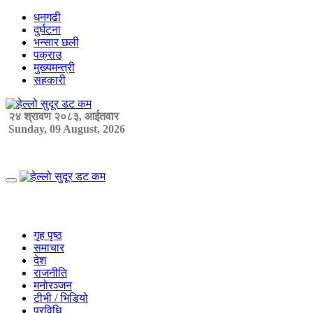
Skip
धनगढी
to
दुर्घटना
content
भन्सार छली
पक्राउ
मुख्यमन्त्री
सहकारी
२४ श्रावण २०८३, आईतवार
Sunday, 09 August, 2026
Primary
Menu
गृह पृष्ठ
समाचार
देश
राजनीति
मनोरञ्जन
टीभी / भिडियो
प्रविधि