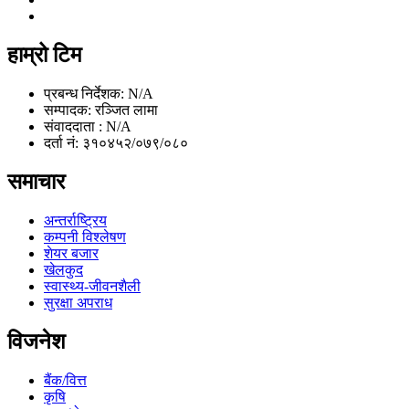
हाम्रो टिम
प्रबन्ध निर्देशक: N/A
सम्पादक: रञ्जित लामा
संवाददाता : N/A
दर्ता नं: ३१०४५२/०७९/०८०
समाचार
अन्तर्राष्ट्रिय
कम्पनी विश्लेषण
शेयर बजार
खेलकुद
स्वास्थ्य-जीवनशैली
सुरक्षा अपराध
विजनेश
बैंक/वित्त
कृषि