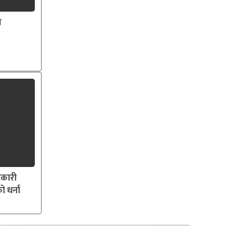
त
दकारी
ो धर्ना