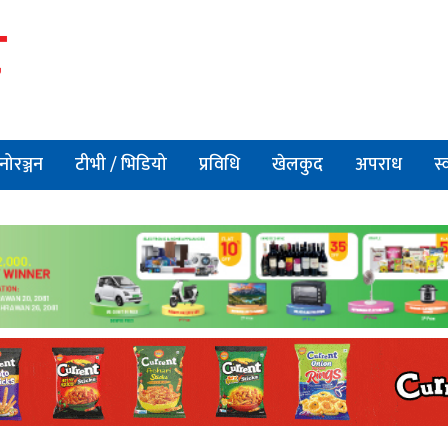
नोरञ्जन
टीभी / भिडियो
प्रविधि
खेलकुद
अपराध
स्