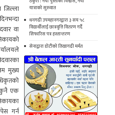
ठकुरी : नयाँ पुस्ताको विश्वास, नयाँ
 जिल्ला
यात्राको सुरुवात
दिनभन्दा
धनगढी उपमहानगरद्वारा ३ सय ५८
विद्यार्थीलाई छात्रवृत्ति वितरण गर्दै
ेदवार वा
सिफारिस पत्र हस्तान्तरण
 निकायको
सेनाद्वारा डोटीको तिखागढी मर्मत
र्यालयले
मेदवारका
िम मुख्य
अधिकृतको
े कुनै एक
 निकायका
पेस गर्न