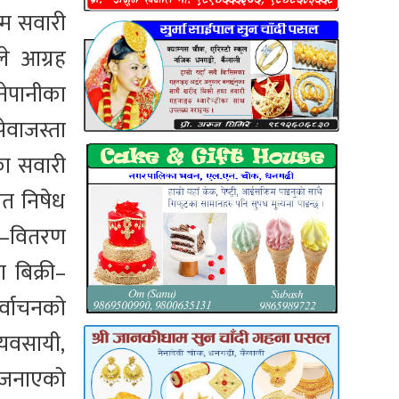
्म सवारी
े आग्रह
नेपानीका
सेवाजस्ता
का सवारी
त निषेध
री–वितरण
 बिक्री–
र्वाचनको
्यवसायी,
े जनाएको