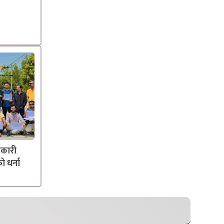
दकारी
ो धर्ना