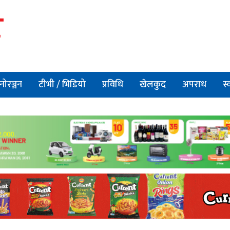
नोरञ्जन
टीभी / भिडियो
प्रविधि
खेलकुद
अपराध
स्