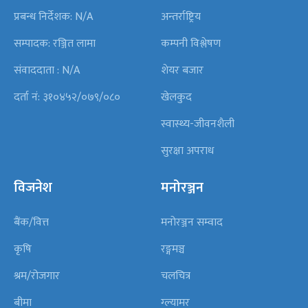
प्रबन्ध निर्देशक: N/A
अन्तर्राष्ट्रिय
सम्पादक: रञ्जित लामा
कम्पनी विश्लेषण
संवाददाता : N/A
शेयर बजार
दर्ता नं: ३१०४५२/०७९/०८०
खेलकुद
स्वास्थ्य-जीवनशैली
सुरक्षा अपराध
विजनेश
मनोरञ्जन
बैंक/वित्त
मनोरञ्जन सम्वाद
कृषि
रङ्गमञ्च
श्रम/रोजगार
चलचित्र
बीमा
ग्ल्यामर