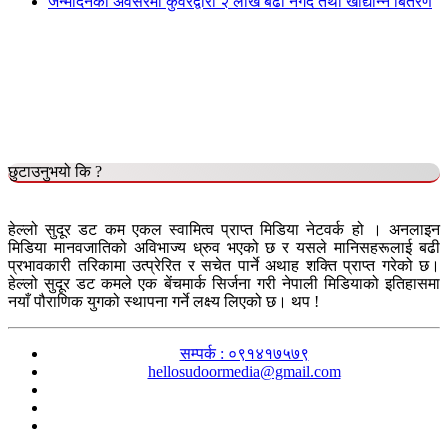
जन्मदिनको अवसरमा कुँवरद्वारा २ लाख बढी नगद तथा खाद्यान्न बितरण
छुटाउनुभयो कि ?
हेल्लो सुदूर डट कम एकल स्वामित्व प्राप्त मिडिया नेटवर्क हो । अनलाइन
मिडिया मानवजातिको अविभाज्य ध्रुव भएको छ र यसले मानिसहरूलाई बढी
प्रभावकारी तरिकामा उत्प्रेरित र सचेत पार्ने अथाह शक्ति प्राप्त गरेको छ।
हेल्लो सुदूर डट कमले एक बेंचमार्क सिर्जना गरी नेपाली मिडियाको इतिहासमा
नयाँ पौराणिक युगको स्थापना गर्ने लक्ष्य लिएको छ। थप !
सम्पर्क : ०९१४१७५७९
hellosudoormedia@gmail.com