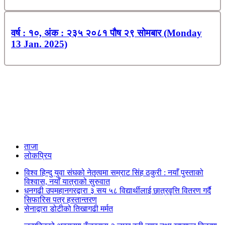
वर्ष : १०, अंक : २३५ २०८१ पौष २९ सोमबार (Monday
13 Jan. 2025)
ताजा
लोकप्रिय
विश्व हिन्दु युवा संघको नेतृत्वमा सम्राट सिंह ठकुरी : नयाँ पुस्ताको
विश्वास, नयाँ यात्राको सुरुवात
धनगढी उपमहानगरद्वारा ३ सय ५८ विद्यार्थीलाई छात्रवृत्ति वितरण गर्दै
सिफारिस पत्र हस्तान्तरण
सेनाद्वारा डोटीको तिखागढी मर्मत