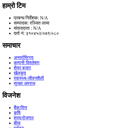
हाम्रो टिम
प्रबन्ध निर्देशक: N/A
सम्पादक: रञ्जित लामा
संवाददाता : N/A
दर्ता नं: ३१०४५२/०७९/०८०
समाचार
अन्तर्राष्ट्रिय
कम्पनी विश्लेषण
शेयर बजार
खेलकुद
स्वास्थ्य-जीवनशैली
सुरक्षा अपराध
विजनेश
बैंक/वित्त
कृषि
श्रम/रोजगार
बीमा