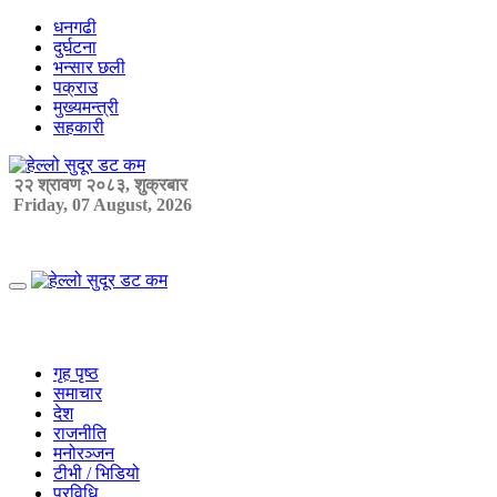
Skip
धनगढी
to
दुर्घटना
content
भन्सार छली
पक्राउ
मुख्यमन्त्री
सहकारी
२२ श्रावण २०८३, शुक्रबार
Friday, 07 August, 2026
Primary
Menu
गृह पृष्ठ
समाचार
देश
राजनीति
मनोरञ्जन
टीभी / भिडियो
प्रविधि