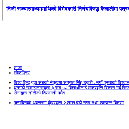
निजी सञ्चारमाध्यममाथिको विभेदकारी निर्णयविरुद्ध कैलालीमा पत्र
ताजा
लोकप्रिय
विश्व हिन्दु युवा संघको नेतृत्वमा सम्राट सिंह ठकुरी : नयाँ पुस्ताको विश्व
धनगढी उपमहानगरद्वारा ३ सय ५८ विद्यार्थीलाई छात्रवृत्ति वितरण गर्दै सि
सेनाद्वारा डोटीको तिखागढी मर्मत
जन्मदिनको अवसरमा कुँवरद्वारा २ लाख बढी नगद तथा खाद्यान्न बितरण