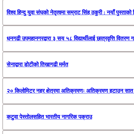
विश्व हिन्दु युवा संघको नेतृत्वमा सम्राट सिंह ठकुरी : नयाँ पुस्ताको
धनगढी उपमहानगरद्वारा ३ सय ५८ विद्यार्थीलाई छात्रवृत्ति वितरण ग
सेनाद्वारा डोटीको तिखागढी मर्मत
२० किलोमिटर नहर क्षेत्रमा अतिक्रमणः अतिक्रमण हटाउन सात 
कटुवा पेस्तोलसहित भारतीय नागरिक पक्राउ