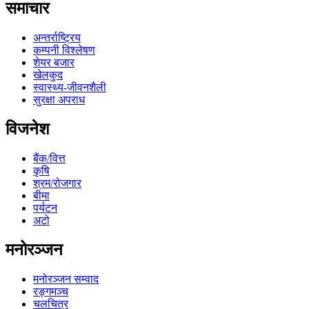
समाचार
अन्तर्राष्ट्रिय
कम्पनी विश्लेषण
शेयर बजार
खेलकुद
स्वास्थ्य-जीवनशैली
सुरक्षा अपराध
विजनेश
बैंक/वित्त
कृषि
श्रम/रोजगार
बीमा
पर्यटन
अटो
मनोरञ्जन
मनोरञ्जन सम्वाद
रङ्गमञ्च
चलचित्र