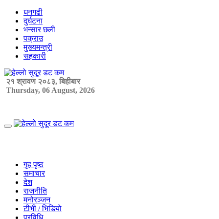
Skip
धनगढी
to
दुर्घटना
content
भन्सार छली
पक्राउ
मुख्यमन्त्री
सहकारी
२१ श्रावण २०८३, बिहीबार
Thursday, 06 August, 2026
Primary
Menu
गृह पृष्ठ
समाचार
देश
राजनीति
मनोरञ्जन
टीभी / भिडियो
प्रविधि