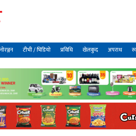
नोरञ्जन
टीभी / भिडियो
प्रविधि
खेलकुद
अपराध
स्