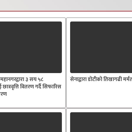
महानगरद्वारा ३ सय ५८
सेनाद्वारा डोटीको तिखागढी मर्म
ाई छात्रवृत्ति वितरण गर्दै सिफारिस
्तरण