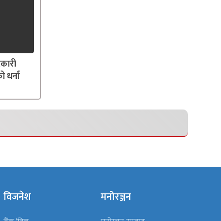
दकारी
ो धर्ना
विजनेश
मनोरञ्जन