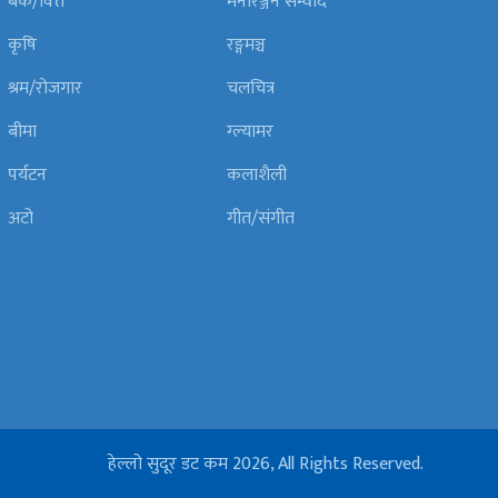
बैंक/वित्त
मनोरञ्जन सम्वाद
कृषि
रङ्गमञ्च
श्रम/रोजगार
चलचित्र
बीमा
ग्ल्यामर
पर्यटन
कलाशैली
अटो
गीत/संगीत
हेल्लो सुदूर डट कम 2026, All Rights Reserved.