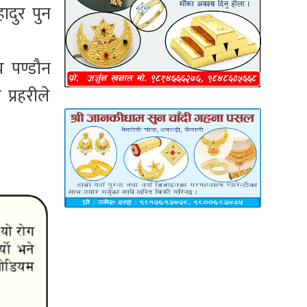
ादुर पुन
य पण्डौन
्रहरीले