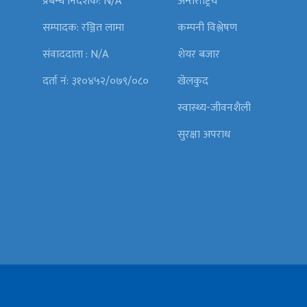
प्रबन्ध निर्देशक: N/A
अन्तर्राष्ट्रिय
सम्पादक: रञ्जित लामा
कम्पनी विश्लेषण
संवाददाता : N/A
शेयर बजार
दर्ता नं: ३१०४५२/०७९/०८०
खेलकुद
स्वास्थ्य-जीवनशैली
सुरक्षा अपराध