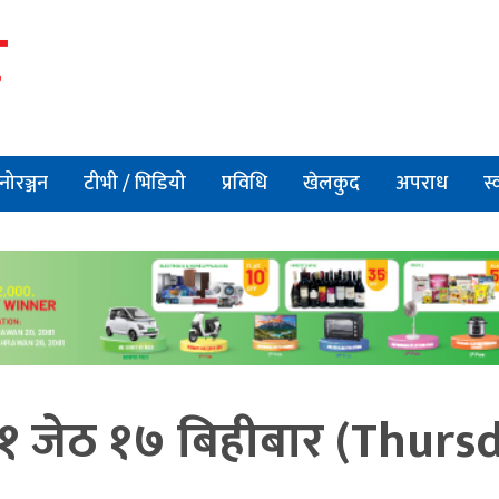
नोरञ्जन
टीभी / भिडियो
प्रविधि
खेलकुद
अपराध
स्
०८१ जेठ १७ बिहीबार (Thurs