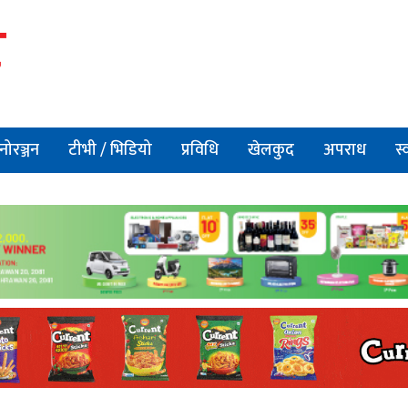
नोरञ्जन
टीभी / भिडियो
प्रविधि
खेलकुद
अपराध
स्