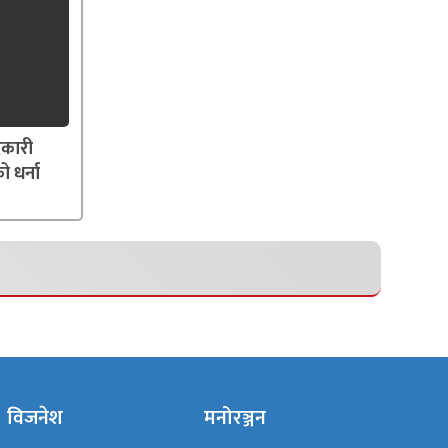
दकारी
ो धर्ना
विजनेश
मनोरञ्जन