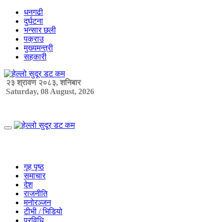
Skip
धनगढी
to
दुर्घटना
content
भन्सार छली
पक्राउ
मुख्यमन्त्री
सहकारी
२३ श्रावण २०८३, शनिबार
Saturday, 08 August, 2026
Primary
Menu
गृह पृष्ठ
समाचार
देश
राजनीति
मनोरञ्जन
टीभी / भिडियो
प्रविधि