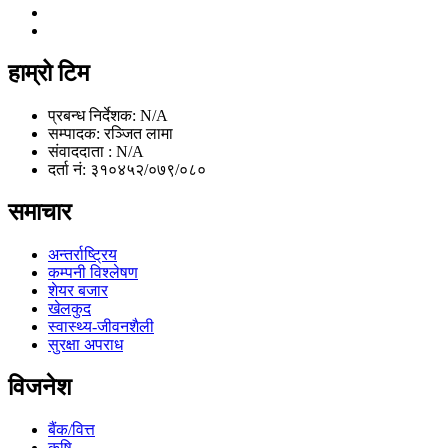
हाम्रो टिम
प्रबन्ध निर्देशक: N/A
सम्पादक: रञ्जित लामा
संवाददाता : N/A
दर्ता नं: ३१०४५२/०७९/०८०
समाचार
अन्तर्राष्ट्रिय
कम्पनी विश्लेषण
शेयर बजार
खेलकुद
स्वास्थ्य-जीवनशैली
सुरक्षा अपराध
विजनेश
बैंक/वित्त
कृषि