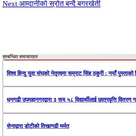
Next
आम्दानीको स्रोत बन्दै बगरखेती
Reading
सम्बन्धित समाचारहरु
विश्व हिन्दु युवा संघको नेतृत्वमा सम्राट सिंह ठकुरी : नयाँ पुस्ताको
धनगढी उपमहानगरद्वारा ३ सय ५८ विद्यार्थीलाई छात्रवृत्ति वितरण ग
सेनाद्वारा डोटीको तिखागढी मर्मत