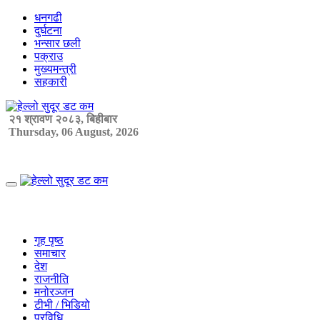
Skip
धनगढी
to
दुर्घटना
content
भन्सार छली
पक्राउ
मुख्यमन्त्री
सहकारी
२१ श्रावण २०८३, बिहीबार
Thursday, 06 August, 2026
Primary
Menu
गृह पृष्ठ
समाचार
देश
राजनीति
मनोरञ्जन
टीभी / भिडियो
प्रविधि