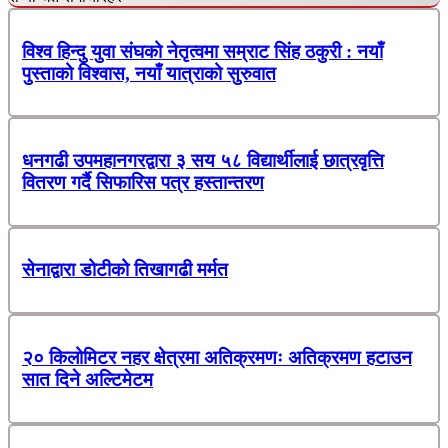
विश्व हिन्दु युवा संघको नेतृत्वमा सम्राट सिंह ठकुरी : नयाँ
पुस्ताको विश्वास, नयाँ यात्राको सुरुवात
धनगढी उपमहानगरद्वारा ३ सय ५८ विद्यार्थीलाई छात्रवृत्ति
वितरण गर्दै सिफारिस पत्र हस्तान्तरण
सेनाद्वारा डोटीको तिखागढी मर्मत
२० किलोमिटर नहर क्षेत्रमा अतिक्रमणः अतिक्रमण हटाउन
सात दिने अल्टिमेटम