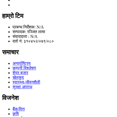
हाम्रो टिम
प्रबन्ध निर्देशक: N/A
सम्पादक: रञ्जित लामा
संवाददाता : N/A
दर्ता नं: ३१०४५२/०७९/०८०
समाचार
अन्तर्राष्ट्रिय
कम्पनी विश्लेषण
शेयर बजार
खेलकुद
स्वास्थ्य-जीवनशैली
सुरक्षा अपराध
विजनेश
बैंक/वित्त
कृषि