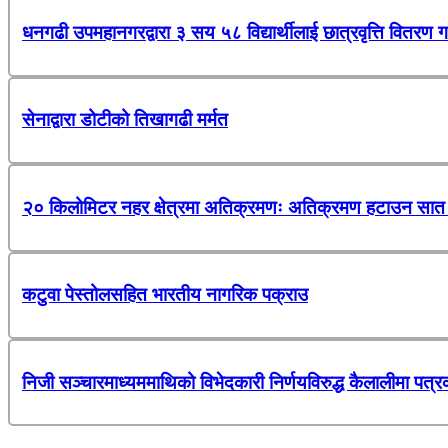
धनगढी उपमहानगरद्वारा ३ सय ५८ विद्यार्थीलाई छात्रवृत्ति वितरण ग
सेनाद्वारा डोटीको तिखागढी मर्मत
२० किलोमिटर नहर क्षेत्रमा अतिक्रमणः अतिक्रमण हटाउन सात 
कटुवा पेस्तोलसहित भारतीय नागरिक पक्राउ
निजी सञ्चारमाध्यममाथिको विभेदकारी निर्णयविरुद्ध कैलालीमा पत्र