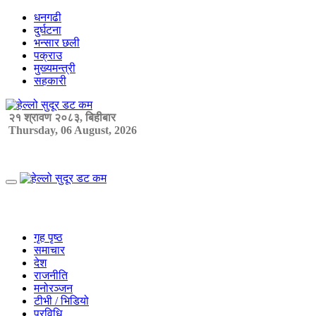
Skip
धनगढी
to
दुर्घटना
content
भन्सार छली
पक्राउ
मुख्यमन्त्री
सहकारी
२१ श्रावण २०८३, बिहीबार
Thursday, 06 August, 2026
Primary
Menu
गृह पृष्ठ
समाचार
देश
राजनीति
मनोरञ्जन
टीभी / भिडियो
प्रविधि