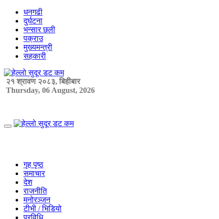
Skip
धनगढी
to
दुर्घटना
content
भन्सार छली
पक्राउ
मुख्यमन्त्री
सहकारी
२१ श्रावण २०८३, बिहीबार
Thursday, 06 August, 2026
Primary
Menu
गृह पृष्ठ
समाचार
देश
राजनीति
मनोरञ्जन
टीभी / भिडियो
प्रविधि