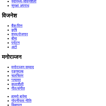
स्वास्थ्य-जीवनशैली
सुरक्षा अपराध
विजनेश
बैंक/वित्त
कृषि
श्रम/रोजगार
बीमा
पर्यटन
अटो
मनोरञ्जन
मनोरञ्जन सम्वाद
रङ्गमञ्च
चलचित्र
ग्ल्यामर
कलाशैली
गीत/संगीत
हाम्रो बारेमा
गोपनीयता नीति
विज्ञापन