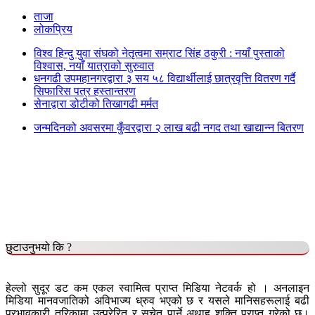
ताजा
लोकप्रिय
विश्व हिन्दु युवा संघको नेतृत्वमा सम्राट सिंह ठकुरी : नयाँ पुस्ताको
विश्वास, नयाँ यात्राको सुरुवात
धनगढी उपमहानगरद्वारा ३ सय ५८ विद्यार्थीलाई छात्रवृत्ति वितरण गर्दै
सिफारिस पत्र हस्तान्तरण
सेनाद्वारा डोटीको तिखागढी मर्मत
जन्मदिनको अवसरमा कुँवरद्वारा २ लाख बढी नगद तथा खाद्यान्न बितरण
छुटाउनुभयो कि ?
हेल्लो सुदूर डट कम एकल स्वामित्व प्राप्त मिडिया नेटवर्क हो । अनलाइन
मिडिया मानवजातिको अविभाज्य ध्रुव भएको छ र यसले मानिसहरूलाई बढी
प्रभावकारी तरिकामा उत्प्रेरित र सचेत पार्ने अथाह शक्ति प्राप्त गरेको छ।