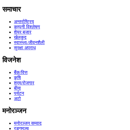
समाचार
अन्तर्राष्ट्रिय
कम्पनी विश्लेषण
शेयर बजार
खेलकुद
स्वास्थ्य-जीवनशैली
सुरक्षा अपराध
विजनेश
बैंक/वित्त
कृषि
श्रम/रोजगार
बीमा
पर्यटन
अटो
मनोरञ्जन
मनोरञ्जन सम्वाद
रङ्गमञ्च