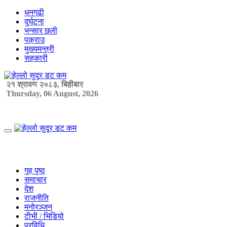
Skip
धनगढी
to
दुर्घटना
content
भन्सार छली
पक्राउ
मुख्यमन्त्री
सहकारी
२१ श्रावण २०८३, बिहीबार
Thursday, 06 August, 2026
Primary
Menu
गृह पृष्ठ
समाचार
देश
राजनीति
मनोरञ्जन
टीभी / भिडियो
प्रविधि