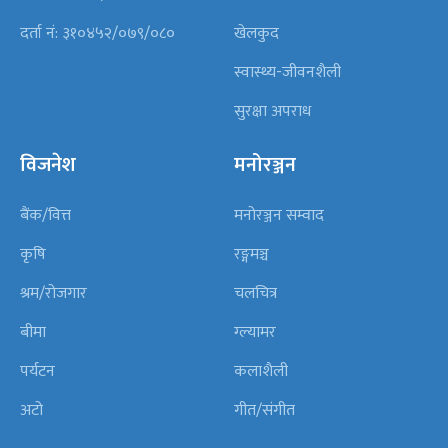
दर्ता नं: ३१०४५२/०७९/०८०
खेलकुद
स्वास्थ्य-जीवनशैली
सुरक्षा अपराध
विजनेश
मनोरञ्जन
बैंक/वित्त
मनोरञ्जन सम्वाद
कृषि
रङ्गमञ्च
श्रम/रोजगार
चलचित्र
बीमा
ग्ल्यामर
पर्यटन
कलाशैली
अटो
गीत/संगीत