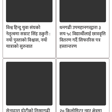
विश्व हिन्दु युवा संघको
धनगढी उपमहानगरद्वारा ३
नेतृत्वमा सम्राट सिंह ठकुरी :
सय ५८ विद्यार्थीलाई छात्रवृत्ति
नयाँ पुस्ताको विश्वास, नयाँ
वितरण गर्दै सिफारिस पत्र
यात्राको सुरुवात
हस्तान्तरण
सेनाद्वारा डोटीको तिखागढी
२० किलोमिटर नहर क्षेत्रमा