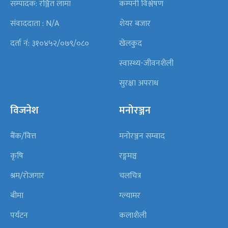
सम्पादक: रञ्जित लामा
कम्पनी विश्लेषण
संवाददाता : N/A
शेयर बजार
दर्ता नं: ३१०४५२/०७९/०८०
खेलकुद
स्वास्थ्य-जीवनशैली
सुरक्षा अपराध
विजनेश
मनोरञ्जन
बैंक/वित्त
मनोरञ्जन सम्वाद
कृषि
रङ्गमञ्च
श्रम/रोजगार
चलचित्र
बीमा
ग्ल्यामर
पर्यटन
कलाशैली