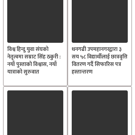
विश्व हिन्दु युवा संघको
धनगढी उपमहानगरद्वारा ३
नेतृत्वमा सम्राट सिंह ठकुरी :
सय ५८ विद्यार्थीलाई छात्रवृत्ति
नयाँ पुस्ताको विश्वास, नयाँ
वितरण गर्दै सिफारिस पत्र
यात्राको सुरुवात
हस्तान्तरण