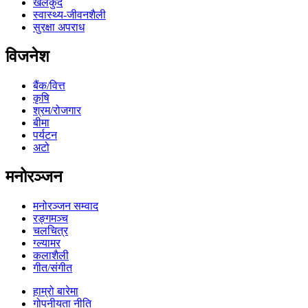
खेलकुद
स्वास्थ्य-जीवनशैली
सुरक्षा अपराध
विजनेश
बैंक/वित्त
कृषि
श्रम/रोजगार
बीमा
पर्यटन
अटो
मनोरञ्जन
मनोरञ्जन सम्वाद
रङ्गमञ्च
चलचित्र
ग्ल्यामर
कलाशैली
गीत/संगीत
हाम्रो बारेमा
गोपनीयता नीति