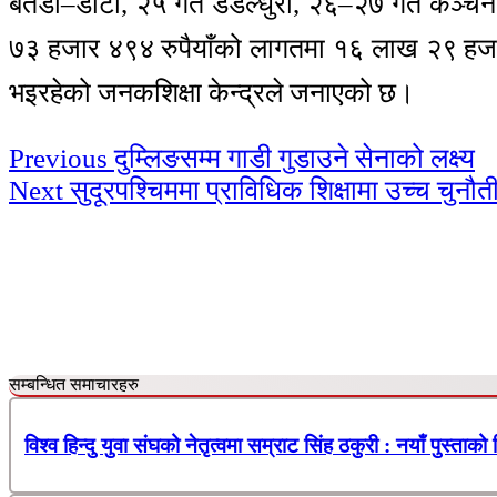
बैतडी–डोटी, २५ गते डडेल्धुरा, २६–२७ गते कञ्
७३ हजार ४९४ रुपैयाँको लागतमा १६ लाख २९ हजार
भइरहेको जनकशिक्षा केन्द्रले जनाएको छ।
Continue
Previous
दुम्लिङसम्म गाडी गुडाउने सेनाको लक्ष्य
Next
सुदूरपश्चिममा प्राविधिक शिक्षामा उच्च चुनौत
Reading
सम्बन्धित समाचारहरु
विश्व हिन्दु युवा संघको नेतृत्वमा सम्राट सिंह ठकुरी : नयाँ पुस्ताको