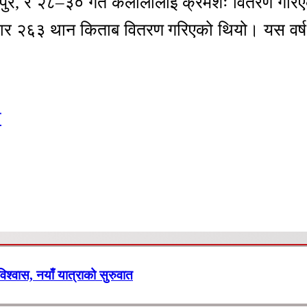
चनपुर, र २८–३० गते कैलालीलाई क्रमशः वितरण गरि
 २६३ थान किताब वितरण गरिएको थियो। यस वर्ष भन
ी
 विश्वास, नयाँ यात्राको सुरुवात