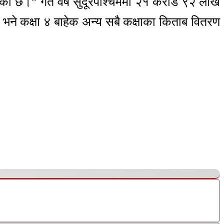
एको छ।” गत वर्ष सुदूरपश्चिममा २१ करोड ९२ लाख
े कक्षा ४ बाहेक अन्य सबै कक्षाका किताब वितरण