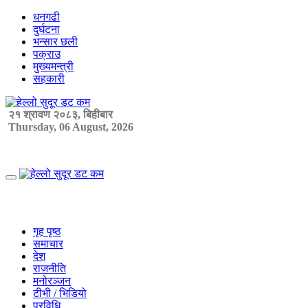
Skip
धनगढी
to
दुर्घटना
content
भन्सार छली
पक्राउ
मुख्यमन्त्री
सहकारी
२१ श्रावण २०८३, बिहीबार
Thursday, 06 August, 2026
Primary
Menu
गृह पृष्ठ
समाचार
देश
राजनीति
मनोरञ्जन
टीभी / भिडियो
प्रविधि