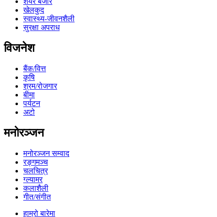
शेयर बजार
खेलकुद
स्वास्थ्य-जीवनशैली
सुरक्षा अपराध
विजनेश
बैंक/वित्त
कृषि
श्रम/रोजगार
बीमा
पर्यटन
अटो
मनोरञ्जन
मनोरञ्जन सम्वाद
रङ्गमञ्च
चलचित्र
ग्ल्यामर
कलाशैली
गीत/संगीत
हाम्रो बारेमा