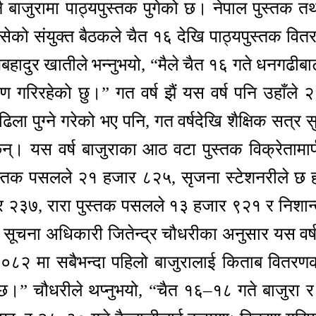
ै बाजुरामा पाठ्यपुस्तक पुगेको छ। नेपाल पुस्तक तथ
ेको संयुक्त बैठकले चैत १६ देखि पाठ्यपुस्तक वितरण स
ृपबहादुर खातीले भन्नुभयो, “मैले चैत १६ गते धनगढ
 गरिरहेको छु।” गत वर्ष झैं यस वर्ष पनि उहाँल
ला पुग्ने गरेको भए पनि, गत वर्षदेखि शैक्षिक सत्
्। यस वर्ष बाजुराका आठ वटा पुस्तक विक्रेतामा
तक पसलले २१ हजार ८२५, सृजना स्टेशनरीले छ हज
हजार २३७, रारा पुस्तक पसलले १३ हजार ९२१ र निश
ा सूचना अधिकारी जितेन्द्र चौधरीका अनुसार यस व
र ०८२ मा सबैभन्दा पहिलो बाजुरालाई किताब वितरण
छ।” चौधरीले थप्नुभयो, “चैत १६–१८ गते बाजुरा 