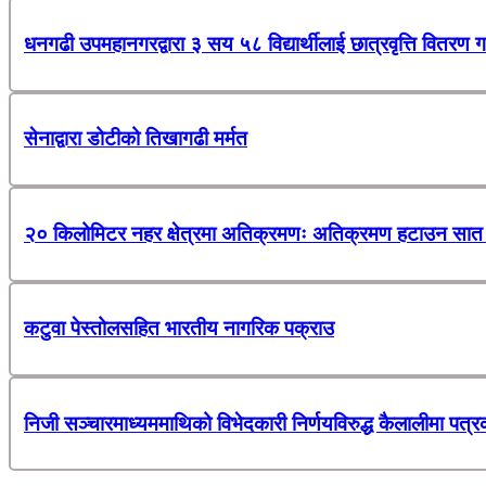
धनगढी उपमहानगरद्वारा ३ सय ५८ विद्यार्थीलाई छात्रवृत्ति वितरण ग
सेनाद्वारा डोटीको तिखागढी मर्मत
२० किलोमिटर नहर क्षेत्रमा अतिक्रमणः अतिक्रमण हटाउन सात 
कटुवा पेस्तोलसहित भारतीय नागरिक पक्राउ
निजी सञ्चारमाध्यममाथिको विभेदकारी निर्णयविरुद्ध कैलालीमा पत्र