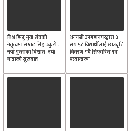
विश्व हिन्दु युवा संघको
धनगढी उपमहानगरद्वारा ३
नेतृत्वमा सम्राट सिंह ठकुरी :
सय ५८ विद्यार्थीलाई छात्रवृत्ति
नयाँ पुस्ताको विश्वास, नयाँ
वितरण गर्दै सिफारिस पत्र
यात्राको सुरुवात
हस्तान्तरण