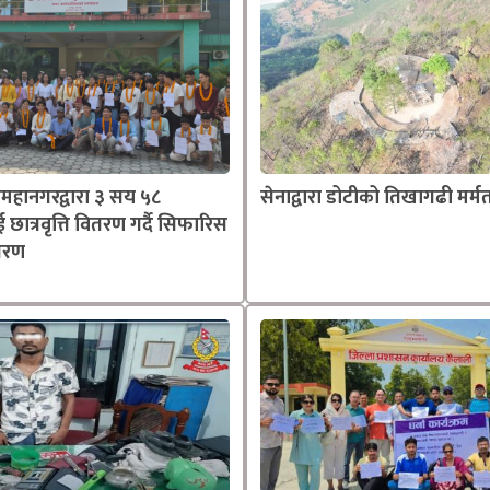
महानगरद्वारा ३ सय ५८
सेनाद्वारा डोटीको तिखागढी मर्म
ाई छात्रवृत्ति वितरण गर्दै सिफारिस
्तरण