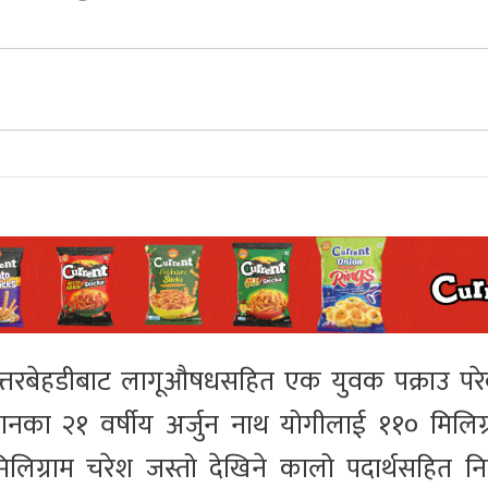
रबेहडीबाट लागूऔषधसहित एक युवक पक्राउ परे
थानका २१ वर्षीय अर्जुन नाथ योगीलाई ११० मिलिग्
िलिग्राम चरेश जस्तो देखिने कालो पदार्थसहित निय