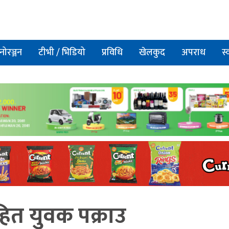
नोरञ्जन
टीभी / भिडियो
प्रविधि
खेलकुद
अपराध
स्
त युवक पक्राउ