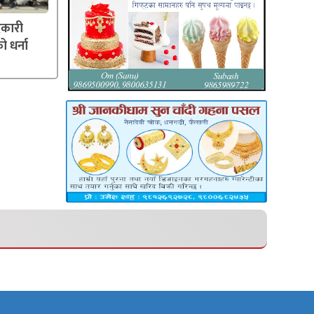
दकारी
ो धर्ना