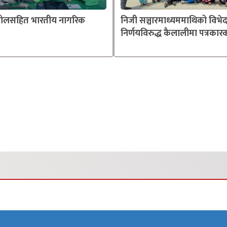
्तोलसहित भारतीय नागरिक
निजी सञ्चारमाध्यममाथिको विभे
निर्णयविरुद्ध कैलालीमा पत्रकारक