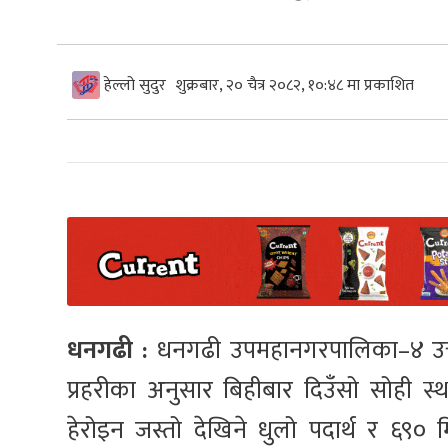
हेल्लो सुदुर
शुक्रबार, २० चैत्र २०८२, १०:४८ मा प्रकाशित
धनगढी :
धनगढी उपमहानगरपालिका–४ उत्त
प्रहरीका अनुसार बिहीबार दिउँसो सोही स्
हेरोइन जस्तो देखिने धुलो पदार्थ र ६९० म