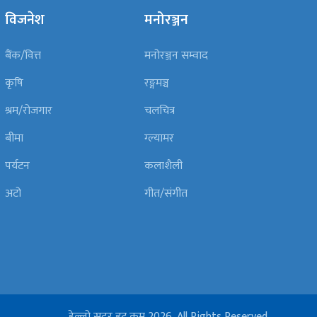
विजनेश
मनोरञ्जन
बैंक/वित्त
मनोरञ्जन सम्वाद
कृषि
रङ्गमञ्च
श्रम/रोजगार
चलचित्र
बीमा
ग्ल्यामर
पर्यटन
कलाशैली
अटो
गीत/संगीत
हेल्लो सुदूर डट कम 2026, All Rights Reserved.