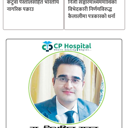
कटुवा पेस्तोलसहित भारतीय
निजी सञ्चारमाध्यममाथिको
नागरिक पक्राउ
विभेदकारी निर्णयविरुद्ध
कैलालीमा पत्रकारको धर्ना