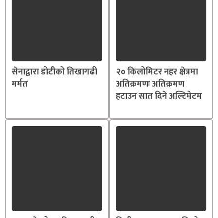
सेनाद्वारा डोटीको तिखागढी
२० किलोमिटर नहर क्षेत्रमा
मर्मत
अतिक्रमणः अतिक्रमण
हटाउन सात दिने अल्टिमेटम