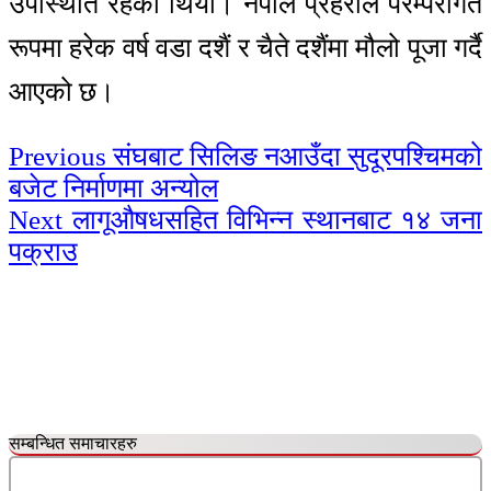
उपस्थिति रहेको थियो। नेपाल प्रहरीले परम्परागत
रूपमा हरेक वर्ष वडा दशैं र चैते दशैंमा मौलो पूजा गर्दै
आएको छ।
Continue
Previous
संघबाट सिलिङ नआउँदा सुदूरपश्चिमको
बजेट निर्माणमा अन्योल
Reading
Next
लागूऔषधसहित विभिन्न स्थानबाट १४ जना
पक्राउ
सम्बन्धित समाचारहरु