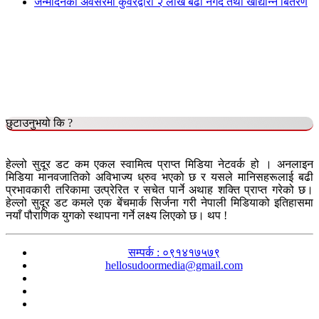
जन्मदिनको अवसरमा कुँवरद्वारा २ लाख बढी नगद तथा खाद्यान्न बितरण
छुटाउनुभयो कि ?
हेल्लो सुदूर डट कम एकल स्वामित्व प्राप्त मिडिया नेटवर्क हो । अनलाइन
मिडिया मानवजातिको अविभाज्य ध्रुव भएको छ र यसले मानिसहरूलाई बढी
प्रभावकारी तरिकामा उत्प्रेरित र सचेत पार्ने अथाह शक्ति प्राप्त गरेको छ।
हेल्लो सुदूर डट कमले एक बेंचमार्क सिर्जना गरी नेपाली मिडियाको इतिहासमा
नयाँ पौराणिक युगको स्थापना गर्ने लक्ष्य लिएको छ। थप !
सम्पर्क : ०९१४१७५७९
hellosudoormedia@gmail.com