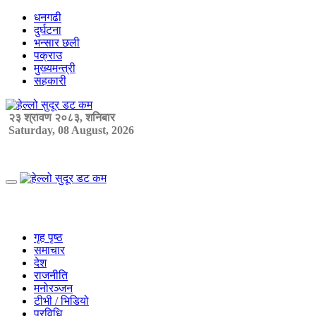
Skip
धनगढी
to
दुर्घटना
content
भन्सार छली
पक्राउ
मुख्यमन्त्री
सहकारी
२३ श्रावण २०८३, शनिबार
Saturday, 08 August, 2026
Primary
Menu
गृह पृष्ठ
समाचार
देश
राजनीति
मनोरञ्जन
टीभी / भिडियो
प्रविधि