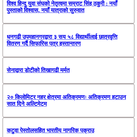
विश्व हिन्दु युवा संघको नेतृत्वमा सम्राट सिंह ठकुरी : नयाँ
पुस्ताको विश्वास, नयाँ यात्राको सुरुवात
धनगढी उपमहानगरद्वारा ३ सय ५८ विद्यार्थीलाई छात्रवृत्ति
वितरण गर्दै सिफारिस पत्र हस्तान्तरण
सेनाद्वारा डोटीको तिखागढी मर्मत
२० किलोमिटर नहर क्षेत्रमा अतिक्रमणः अतिक्रमण हटाउन
सात दिने अल्टिमेटम
कटुवा पेस्तोलसहित भारतीय नागरिक पक्राउ