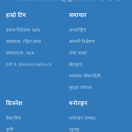
हाम्रो टिम
समाचार
प्रबन्ध निर्देशक: N/A
अन्तर्राष्ट्रिय
सम्पादक: रञ्जित लामा
कम्पनी विश्लेषण
संवाददाता : N/A
शेयर बजार
दर्ता नं: ३१०४५२/०७९/०८०
खेलकुद
स्वास्थ्य-जीवनशैली
सुरक्षा अपराध
विजनेश
मनोरञ्जन
बैंक/वित्त
मनोरञ्जन सम्वाद
कृषि
रङ्गमञ्च