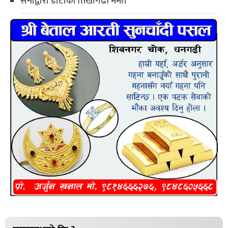
सेनाद्वारा डोटीको तिखागढी मर्मत