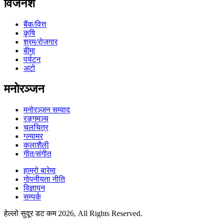
विजनेश
बैंक/वित्त
कृषि
श्रम/रोजगार
बीमा
पर्यटन
अटो
मनोरञ्जन
मनोरञ्जन सम्वाद
रङ्गमञ्च
चलचित्र
ग्ल्यामर
कलाशैली
गीत/संगीत
हाम्रो बारेमा
गोपनीयता नीति
विज्ञापन
सम्पर्क
हेल्लो सुदूर डट कम 2026, All Rights Reserved.