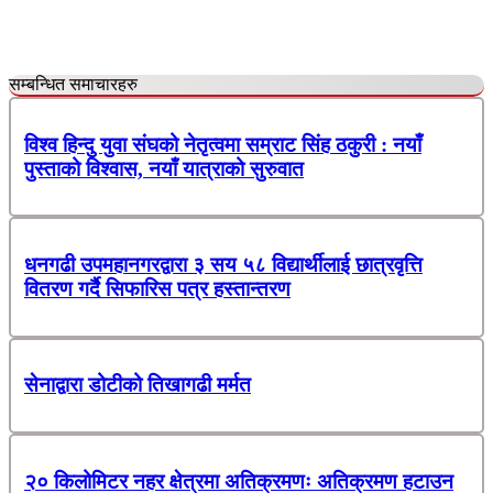
सम्बन्धित समाचारहरु
विश्व हिन्दु युवा संघको नेतृत्वमा सम्राट सिंह ठकुरी : नयाँ
पुस्ताको विश्वास, नयाँ यात्राको सुरुवात
धनगढी उपमहानगरद्वारा ३ सय ५८ विद्यार्थीलाई छात्रवृत्ति
वितरण गर्दै सिफारिस पत्र हस्तान्तरण
सेनाद्वारा डोटीको तिखागढी मर्मत
२० किलोमिटर नहर क्षेत्रमा अतिक्रमणः अतिक्रमण हटाउन