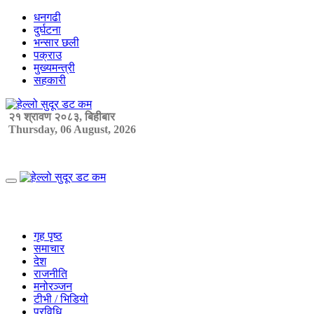
Skip
धनगढी
to
दुर्घटना
content
भन्सार छली
पक्राउ
मुख्यमन्त्री
सहकारी
२१ श्रावण २०८३, बिहीबार
Thursday, 06 August, 2026
Primary
Menu
गृह पृष्ठ
समाचार
देश
राजनीति
मनोरञ्जन
टीभी / भिडियो
प्रविधि