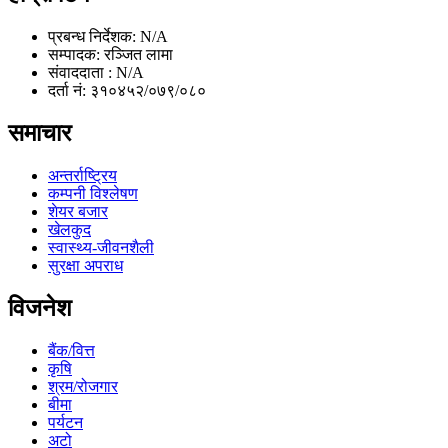
प्रबन्ध निर्देशक: N/A
सम्पादक: रञ्जित लामा
संवाददाता : N/A
दर्ता नं: ३१०४५२/०७९/०८०
समाचार
अन्तर्राष्ट्रिय
कम्पनी विश्लेषण
शेयर बजार
खेलकुद
स्वास्थ्य-जीवनशैली
सुरक्षा अपराध
विजनेश
बैंक/वित्त
कृषि
श्रम/रोजगार
बीमा
पर्यटन
अटो