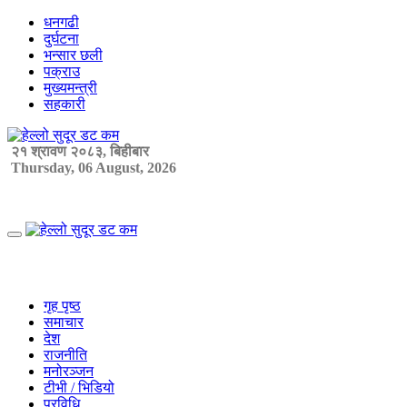
Skip
धनगढी
to
दुर्घटना
content
भन्सार छली
पक्राउ
मुख्यमन्त्री
सहकारी
२१ श्रावण २०८३, बिहीबार
Thursday, 06 August, 2026
Primary
Menu
गृह पृष्ठ
समाचार
देश
राजनीति
मनोरञ्जन
टीभी / भिडियो
प्रविधि