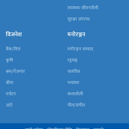
स्वास्थ्य-जीवनशैली
सुरक्षा अपराध
विजनेश
मनोरञ्जन
बैंक/वित्त
मनोरञ्जन सम्वाद
कृषि
रङ्गमञ्च
श्रम/रोजगार
चलचित्र
बीमा
ग्ल्यामर
पर्यटन
कलाशैली
अटो
गीत/संगीत