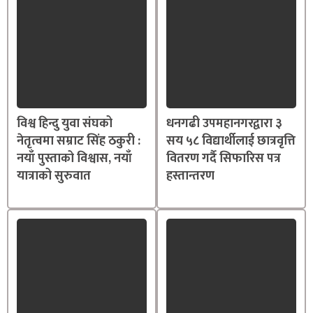
विश्व हिन्दु युवा संघको
धनगढी उपमहानगरद्वारा ३
नेतृत्वमा सम्राट सिंह ठकुरी :
सय ५८ विद्यार्थीलाई छात्रवृत्ति
नयाँ पुस्ताको विश्वास, नयाँ
वितरण गर्दै सिफारिस पत्र
यात्राको सुरुवात
हस्तान्तरण