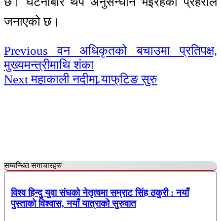
छ। घटनाबारे थप अनुसन्धान भइरहेको प्रहरीले
जनाएको छ।
Continue
Previous
वन अधिकृतको बचाउमा प्रतिपक्ष,
मुख्यमन्त्रीमाथि शंका
Reading
Next
महाकाली नदीमा र्‍याफ्‌टिङ सुरु
सम्बन्धित समाचारहरु
विश्व हिन्दु युवा संघको नेतृत्वमा सम्राट सिंह ठकुरी : नयाँ
पुस्ताको विश्वास, नयाँ यात्राको सुरुवात