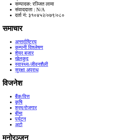
सम्पादक: रञ्जित लामा
संवाददाता : N/A
दर्ता नं: ३१०४५२/०७९/०८०
समाचार
अन्तर्राष्ट्रिय
कम्पनी विश्लेषण
शेयर बजार
खेलकुद
स्वास्थ्य-जीवनशैली
सुरक्षा अपराध
विजनेश
बैंक/वित्त
कृषि
श्रम/रोजगार
बीमा
पर्यटन
अटो
मनोरञ्जन