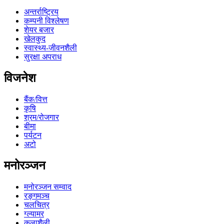
अन्तर्राष्ट्रिय
कम्पनी विश्लेषण
शेयर बजार
खेलकुद
स्वास्थ्य-जीवनशैली
सुरक्षा अपराध
विजनेश
बैंक/वित्त
कृषि
श्रम/रोजगार
बीमा
पर्यटन
अटो
मनोरञ्जन
मनोरञ्जन सम्वाद
रङ्गमञ्च
चलचित्र
ग्ल्यामर
कलाशैली