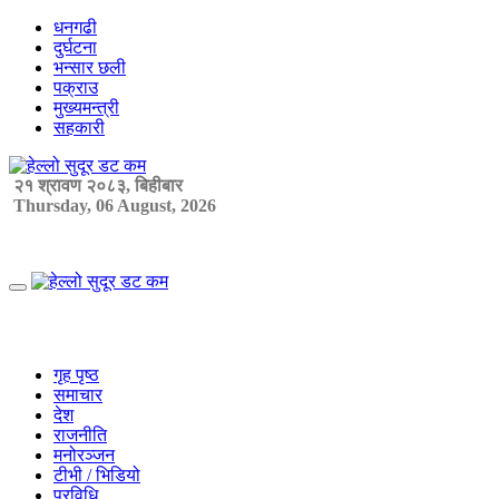
Skip
धनगढी
to
दुर्घटना
content
भन्सार छली
पक्राउ
मुख्यमन्त्री
सहकारी
२१ श्रावण २०८३, बिहीबार
Thursday, 06 August, 2026
Primary
Menu
गृह पृष्ठ
समाचार
देश
राजनीति
मनोरञ्जन
टीभी / भिडियो
प्रविधि