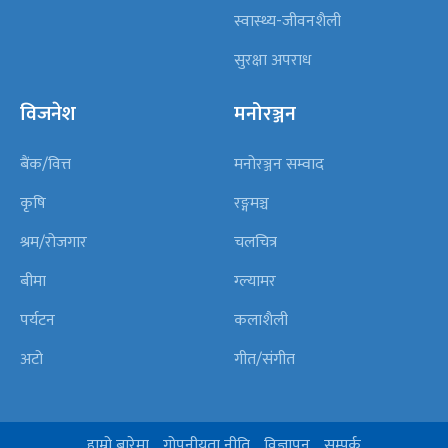
स्वास्थ्य-जीवनशैली
सुरक्षा अपराध
विजनेश
मनोरञ्जन
बैंक/वित्त
मनोरञ्जन सम्वाद
कृषि
रङ्गमञ्च
श्रम/रोजगार
चलचित्र
बीमा
ग्ल्यामर
पर्यटन
कलाशैली
अटो
गीत/संगीत
हाम्रो बारेमा
गोपनीयता नीति
विज्ञापन
सम्पर्क