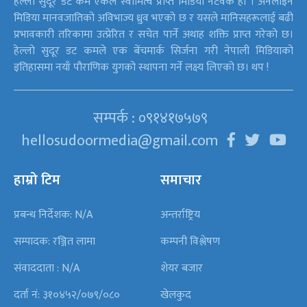
हेल्लो सुदूर डट कम एकल स्वामित्व प्राप्त मिडिया नेटवर्क हो । अनलाइन
मिडिया मानवजातिको अविभाज्य ध्रुव भएको छ र यसले मानिसहरूलाई बढी
प्रभावकारी तरिकामा उत्प्रेरित र सचेत पार्ने अथाह शक्ति प्राप्त गरेको छ।
हेल्लो सुदूर डट कमले एक बेंचमार्क सिर्जना गरी नेपाली मिडियाको
इतिहासमा नयाँ पौराणिक युगको स्थापना गर्ने लक्ष्य लिएको छ। थप !
सम्पर्क : ०९१४१७५७९
hellosudoormedia@gmail.com
हाम्रो टिम
समाचार
प्रबन्ध निर्देशक: N/A
अन्तर्राष्ट्रिय
सम्पादक: रञ्जित लामा
कम्पनी विश्लेषण
संवाददाता : N/A
शेयर बजार
दर्ता नं: ३१०४५२/०७९/०८०
खेलकुद