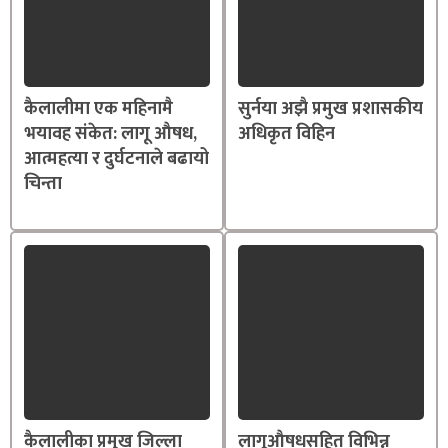
कैलालीमा एक महिनामै
सुर्नया अझै प्रमुख प्रशासकीय
भयावह संकेत: लागू औषध,
अधिकृत विहिन
आत्महत्या र दुर्घटनाले बढायो
चिन्ता
कैलालीका प्रमुुख जिल्ला
लागूऔषधसहित विभिन्न