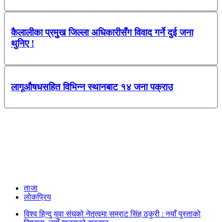
कैलालीका प्रमुुख जिल्ला अधिकारीसँग विवाद गर्ने दुई जना
थुनिए !
लागूऔषधसहित विभिन्न स्थानबाट १४ जना पक्राउ
ताजा
लोकप्रिय
विश्व हिन्दु युवा संघको नेतृत्वमा सम्राट सिंह ठकुरी : नयाँ पुस्ताको