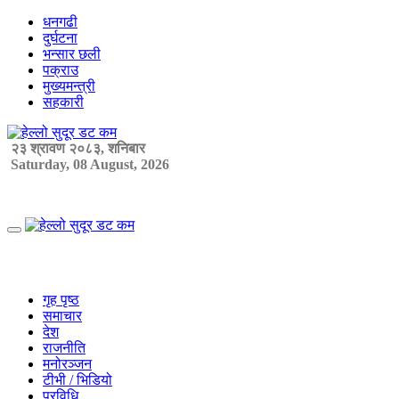
Skip
धनगढी
to
दुर्घटना
content
भन्सार छली
पक्राउ
मुख्यमन्त्री
सहकारी
२३ श्रावण २०८३, शनिबार
Saturday, 08 August, 2026
Primary
Menu
गृह पृष्ठ
समाचार
देश
राजनीति
मनोरञ्जन
टीभी / भिडियो
प्रविधि