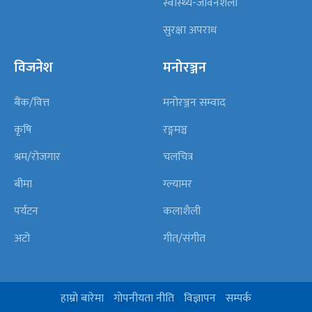
स्वास्थ्य-जीवनशैली
सुरक्षा अपराध
विजनेश
मनोरञ्जन
बैंक/वित्त
मनोरञ्जन सम्वाद
कृषि
रङ्गमञ्च
श्रम/रोजगार
चलचित्र
बीमा
ग्ल्यामर
पर्यटन
कलाशैली
अटो
गीत/संगीत
हाम्रो बारेमा
गोपनीयता नीति
विज्ञापन
सम्पर्क