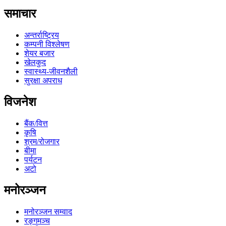
समाचार
अन्तर्राष्ट्रिय
कम्पनी विश्लेषण
शेयर बजार
खेलकुद
स्वास्थ्य-जीवनशैली
सुरक्षा अपराध
विजनेश
बैंक/वित्त
कृषि
श्रम/रोजगार
बीमा
पर्यटन
अटो
मनोरञ्जन
मनोरञ्जन सम्वाद
रङ्गमञ्च