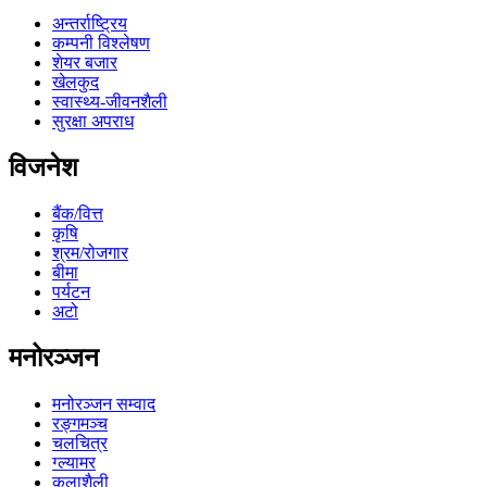
अन्तर्राष्ट्रिय
कम्पनी विश्लेषण
शेयर बजार
खेलकुद
स्वास्थ्य-जीवनशैली
सुरक्षा अपराध
विजनेश
बैंक/वित्त
कृषि
श्रम/रोजगार
बीमा
पर्यटन
अटो
मनोरञ्जन
मनोरञ्जन सम्वाद
रङ्गमञ्च
चलचित्र
ग्ल्यामर
कलाशैली