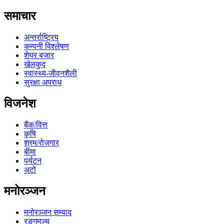
समाचार
अन्तर्राष्ट्रिय
कम्पनी विश्लेषण
शेयर बजार
खेलकुद
स्वास्थ्य-जीवनशैली
सुरक्षा अपराध
विजनेश
बैंक/वित्त
कृषि
श्रम/रोजगार
बीमा
पर्यटन
अटो
मनोरञ्जन
मनोरञ्जन सम्वाद
रङ्गमञ्च