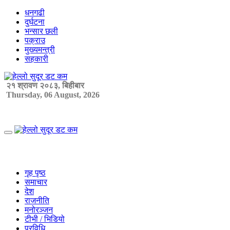
Skip
धनगढी
to
दुर्घटना
content
भन्सार छली
पक्राउ
मुख्यमन्त्री
सहकारी
२१ श्रावण २०८३, बिहीबार
Thursday, 06 August, 2026
Primary
Menu
गृह पृष्ठ
समाचार
देश
राजनीति
मनोरञ्जन
टीभी / भिडियो
प्रविधि