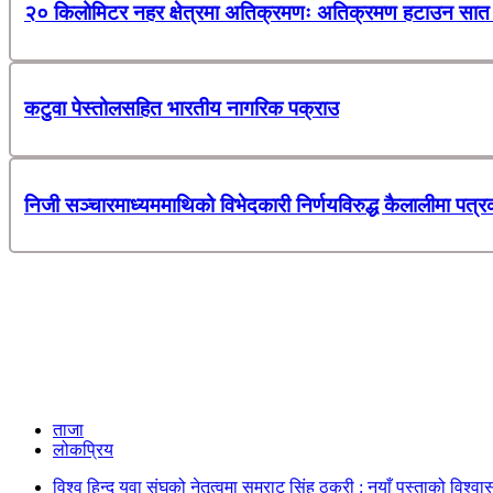
२० किलोमिटर नहर क्षेत्रमा अतिक्रमणः अतिक्रमण हटाउन सात 
कटुवा पेस्तोलसहित भारतीय नागरिक पक्राउ
निजी सञ्चारमाध्यममाथिको विभेदकारी निर्णयविरुद्ध कैलालीमा पत्र
ताजा
लोकप्रिय
विश्व हिन्दु युवा संघको नेतृत्वमा सम्राट सिंह ठकुरी : नयाँ पुस्ताको विश्व