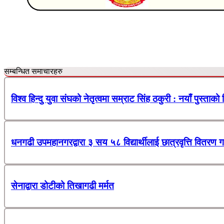
सम्बन्धित समाचारहरु
विश्व हिन्दु युवा संघको नेतृत्वमा सम्राट सिंह ठकुरी : नयाँ पुस्ताको
धनगढी उपमहानगरद्वारा ३ सय ५८ विद्यार्थीलाई छात्रवृत्ति वितरण ग
सेनाद्वारा डोटीको तिखागढी मर्मत