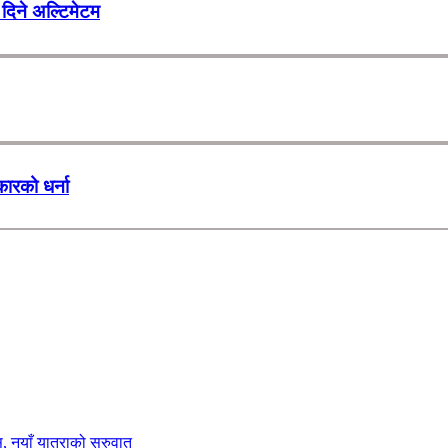
दिने अल्टिमेटम
कारको धर्ना
ास, नयाँ यात्राको सुरुवात