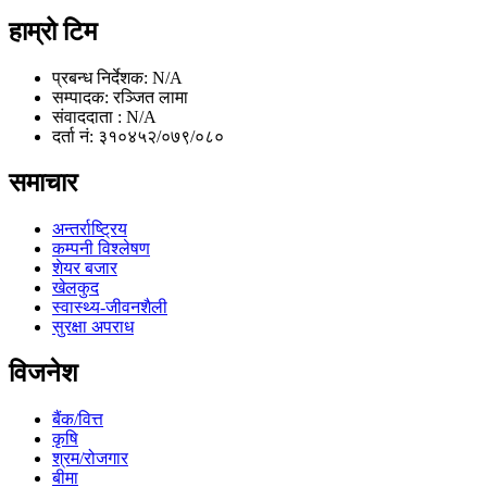
हाम्रो टिम
प्रबन्ध निर्देशक: N/A
सम्पादक: रञ्जित लामा
संवाददाता : N/A
दर्ता नं: ३१०४५२/०७९/०८०
समाचार
अन्तर्राष्ट्रिय
कम्पनी विश्लेषण
शेयर बजार
खेलकुद
स्वास्थ्य-जीवनशैली
सुरक्षा अपराध
विजनेश
बैंक/वित्त
कृषि
श्रम/रोजगार
बीमा