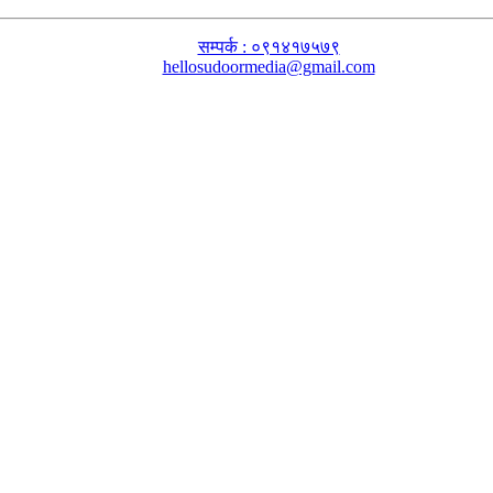
सम्पर्क : ०९१४१७५७९
hellosudoormedia@gmail.com