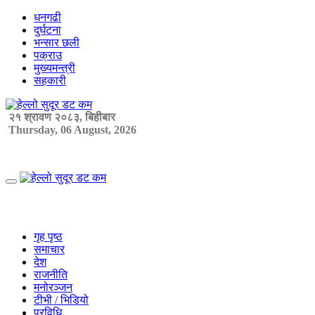
Skip
धनगढी
to
दुर्घटना
content
भन्सार छली
पक्राउ
मुख्यमन्त्री
सहकारी
२१ श्रावण २०८३, बिहीबार
Thursday, 06 August, 2026
Primary
Menu
गृह पृष्ठ
समाचार
देश
राजनीति
मनोरञ्जन
टीभी / भिडियो
प्रविधि