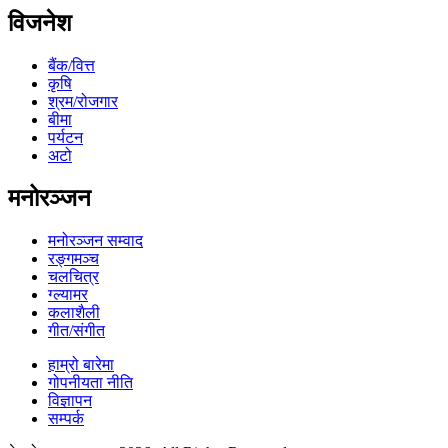
विजनेश
बैंक/वित्त
कृषि
श्रम/रोजगार
बीमा
पर्यटन
अटो
मनोरञ्जन
मनोरञ्जन सम्वाद
रङ्गमञ्च
चलचित्र
ग्ल्यामर
कलाशैली
गीत/संगीत
हाम्रो बारेमा
गोपनीयता नीति
विज्ञापन
सम्पर्क