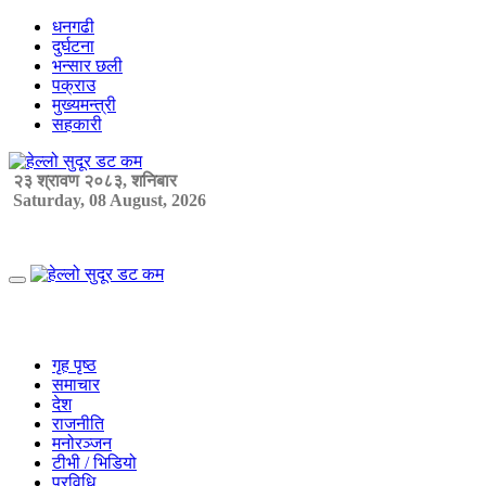
Skip
धनगढी
to
दुर्घटना
content
भन्सार छली
पक्राउ
मुख्यमन्त्री
सहकारी
२३ श्रावण २०८३, शनिबार
Saturday, 08 August, 2026
Primary
Menu
गृह पृष्ठ
समाचार
देश
राजनीति
मनोरञ्जन
टीभी / भिडियो
प्रविधि