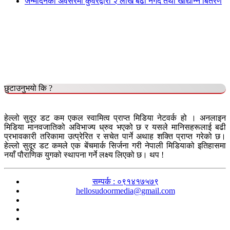
जन्मदिनको अवसरमा कुँवरद्वारा २ लाख बढी नगद तथा खाद्यान्न बितरण
छुटाउनुभयो कि ?
हेल्लो सुदूर डट कम एकल स्वामित्व प्राप्त मिडिया नेटवर्क हो । अनलाइन
मिडिया मानवजातिको अविभाज्य ध्रुव भएको छ र यसले मानिसहरूलाई बढी
प्रभावकारी तरिकामा उत्प्रेरित र सचेत पार्ने अथाह शक्ति प्राप्त गरेको छ।
हेल्लो सुदूर डट कमले एक बेंचमार्क सिर्जना गरी नेपाली मिडियाको इतिहासमा
नयाँ पौराणिक युगको स्थापना गर्ने लक्ष्य लिएको छ। थप !
सम्पर्क : ०९१४१७५७९
hellosudoormedia@gmail.com