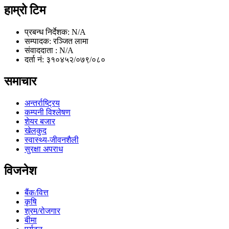
हाम्रो टिम
प्रबन्ध निर्देशक: N/A
सम्पादक: रञ्जित लामा
संवाददाता : N/A
दर्ता नं: ३१०४५२/०७९/०८०
समाचार
अन्तर्राष्ट्रिय
कम्पनी विश्लेषण
शेयर बजार
खेलकुद
स्वास्थ्य-जीवनशैली
सुरक्षा अपराध
विजनेश
बैंक/वित्त
कृषि
श्रम/रोजगार
बीमा