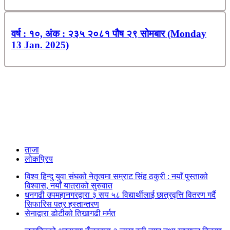
वर्ष : १०, अंक : २३५ २०८१ पौष २९ सोमबार (Monday
13 Jan. 2025)
ताजा
लोकप्रिय
विश्व हिन्दु युवा संघको नेतृत्वमा सम्राट सिंह ठकुरी : नयाँ पुस्ताको
विश्वास, नयाँ यात्राको सुरुवात
धनगढी उपमहानगरद्वारा ३ सय ५८ विद्यार्थीलाई छात्रवृत्ति वितरण गर्दै
सिफारिस पत्र हस्तान्तरण
सेनाद्वारा डोटीको तिखागढी मर्मत