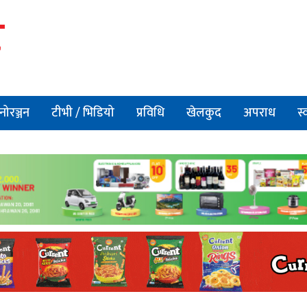
नोरञ्जन
टीभी / भिडियो
प्रविधि
खेलकुद
अपराध
स्