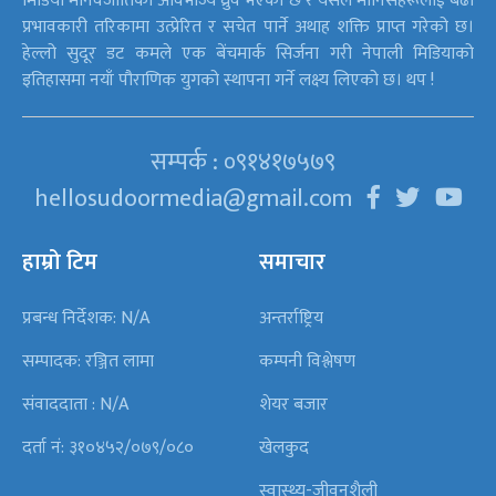
मिडिया मानवजातिको अविभाज्य ध्रुव भएको छ र यसले मानिसहरूलाई बढी
प्रभावकारी तरिकामा उत्प्रेरित र सचेत पार्ने अथाह शक्ति प्राप्त गरेको छ।
हेल्लो सुदूर डट कमले एक बेंचमार्क सिर्जना गरी नेपाली मिडियाको
इतिहासमा नयाँ पौराणिक युगको स्थापना गर्ने लक्ष्य लिएको छ। थप !
सम्पर्क : ०९१४१७५७९
hellosudoormedia@gmail.com
हाम्रो टिम
समाचार
प्रबन्ध निर्देशक: N/A
अन्तर्राष्ट्रिय
सम्पादक: रञ्जित लामा
कम्पनी विश्लेषण
संवाददाता : N/A
शेयर बजार
दर्ता नं: ३१०४५२/०७९/०८०
खेलकुद
स्वास्थ्य-जीवनशैली