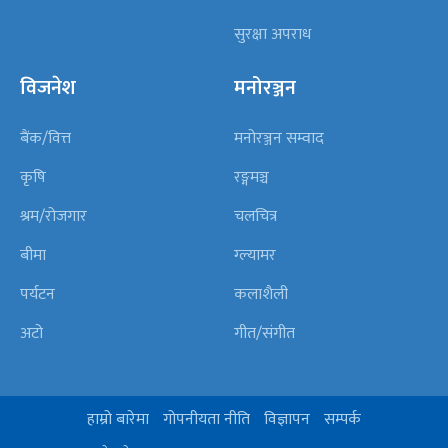
सुरक्षा अपराध
विजनेश
मनोरञ्जन
बैंक/वित्त
मनोरञ्जन सम्वाद
कृषि
रङ्गमञ्च
श्रम/रोजगार
चलचित्र
बीमा
ग्ल्यामर
पर्यटन
कलाशैली
अटो
गीत/संगीत
हाम्रो बारेमा
गोपनीयता नीति
विज्ञापन
सम्पर्क