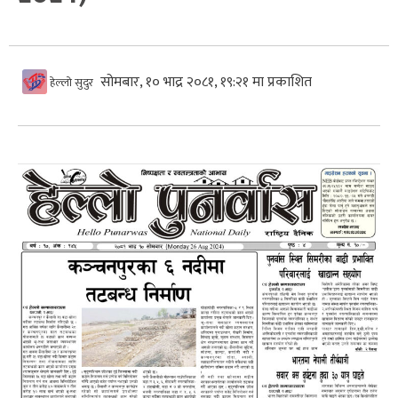
सोमबार, १० भाद्र २०८१, १९:२१ मा प्रकाशित
हेल्लो सुदुर