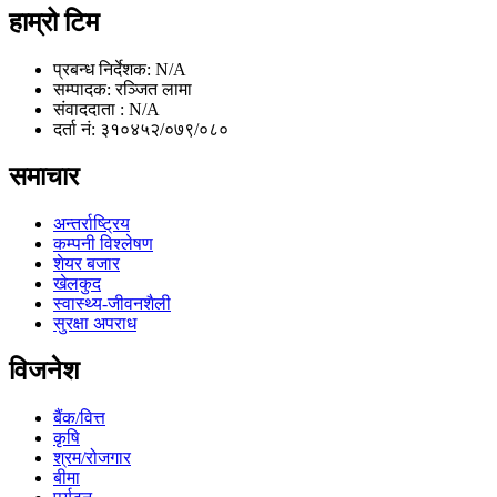
हाम्रो टिम
प्रबन्ध निर्देशक: N/A
सम्पादक: रञ्जित लामा
संवाददाता : N/A
दर्ता नं: ३१०४५२/०७९/०८०
समाचार
अन्तर्राष्ट्रिय
कम्पनी विश्लेषण
शेयर बजार
खेलकुद
स्वास्थ्य-जीवनशैली
सुरक्षा अपराध
विजनेश
बैंक/वित्त
कृषि
श्रम/रोजगार
बीमा