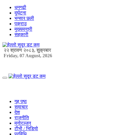
Skip
धनगढी
to
दुर्घटना
content
भन्सार छली
पक्राउ
मुख्यमन्त्री
सहकारी
२२ श्रावण २०८३, शुक्रबार
Friday, 07 August, 2026
Primary
Menu
गृह पृष्ठ
समाचार
देश
राजनीति
मनोरञ्जन
टीभी / भिडियो
प्रविधि