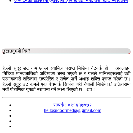
जन्मदिनको अवसरमा कुँवरद्वारा २ लाख बढी नगद तथा खाद्यान्न बितरण
छुटाउनुभयो कि ?
हेल्लो सुदूर डट कम एकल स्वामित्व प्राप्त मिडिया नेटवर्क हो । अनलाइन
मिडिया मानवजातिको अविभाज्य ध्रुव भएको छ र यसले मानिसहरूलाई बढी
प्रभावकारी तरिकामा उत्प्रेरित र सचेत पार्ने अथाह शक्ति प्राप्त गरेको छ।
हेल्लो सुदूर डट कमले एक बेंचमार्क सिर्जना गरी नेपाली मिडियाको इतिहासमा
नयाँ पौराणिक युगको स्थापना गर्ने लक्ष्य लिएको छ। थप !
सम्पर्क : ०९१४१७५७९
hellosudoormedia@gmail.com