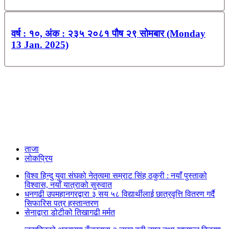
वर्ष : १०, अंक : २३५ २०८१ पौष २९ सोमबार (Monday
13 Jan. 2025)
ताजा
लोकप्रिय
विश्व हिन्दु युवा संघको नेतृत्वमा सम्राट सिंह ठकुरी : नयाँ पुस्ताको
विश्वास, नयाँ यात्राको सुरुवात
धनगढी उपमहानगरद्वारा ३ सय ५८ विद्यार्थीलाई छात्रवृत्ति वितरण गर्दै
सिफारिस पत्र हस्तान्तरण
सेनाद्वारा डोटीको तिखागढी मर्मत